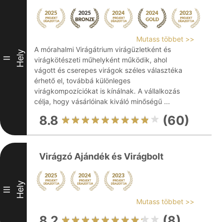
Mutass többet >>
A mórahalmi Virágátrium virágüzletként és
Hely
II
virágkötészeti műhelyként működik, ahol
vágott és cserepes virágok széles választéka
érhető el, továbbá különleges
virágkompozíciókat is kínálnak. A vállalkozás
célja, hogy vásárlóinak kiváló minőségű ...
8.8
(60)
Virágzó Ajándék és Virágbolt
Hely
III
Mutass többet >>
8.2
(8)