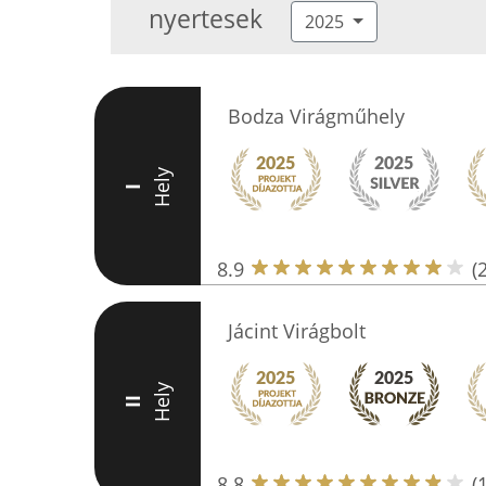
nyertesek
2025
Bodza Virágműhely
Hely
I
8.9
(
Jácint Virágbolt
Hely
II
8.8
(