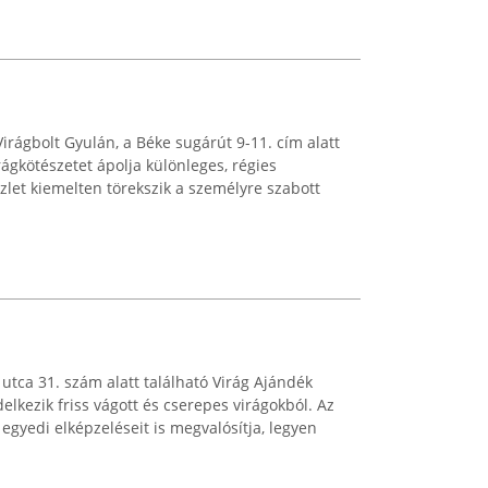
rágbolt Gyulán, a Béke sugárút 9-11. cím alatt
ágkötészetet ápolja különleges, régies
let kiemelten törekszik a személyre szabott
utca 31. szám alatt található Virág Ajándék
elkezik friss vágott és cserepes virágokból. Az
 egyedi elképzeléseit is megvalósítja, legyen