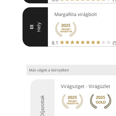
MargaRita virágbolt
Hely
III
8.1
(5
Más cégek a környéken
Virágsziget - Virágüzlet
Díjazottak