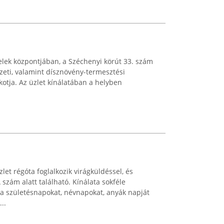
itelek központjában, a Széchenyi körút 33. szám
észeti, valamint dísznövény-termesztési
otja. Az üzlet kínálatában a helyben
let régóta foglalkozik virágküldéssel, és
 szám alatt található. Kínálata sokféle
 a születésnapokat, névnapokat, anyák napját
..