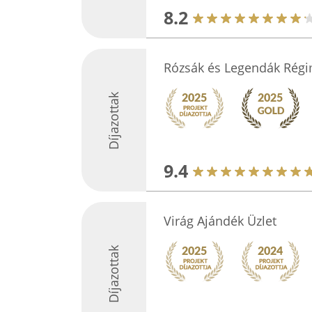
8.2
Rózsák és Legendák Régi
Díjazottak
9.4
Virág Ajándék Üzlet
Díjazottak