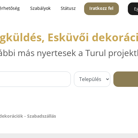
érhetőség
Szabályok
Státusz
Iratkozz fel
E
ágküldés, Esküvői dekoráci
ábbi más nyertesek a Turul projekt
 dekorációk - Szabadszállás