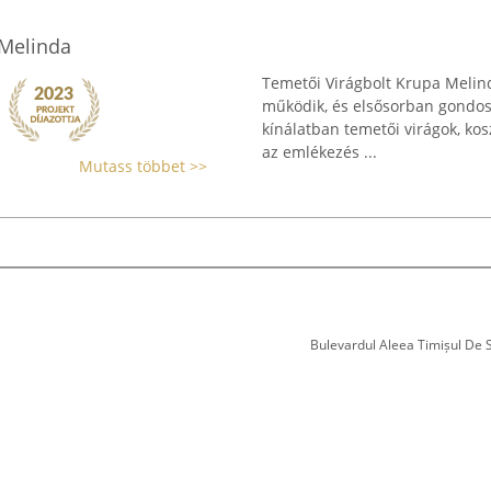
 Melinda
Temetői Virágbolt Krupa Melind
működik, és elsősorban gondosko
kínálatban temetői virágok, kos
az emlékezés ...
Mutass többet >>
Bulevardul Aleea Timișul De Sus