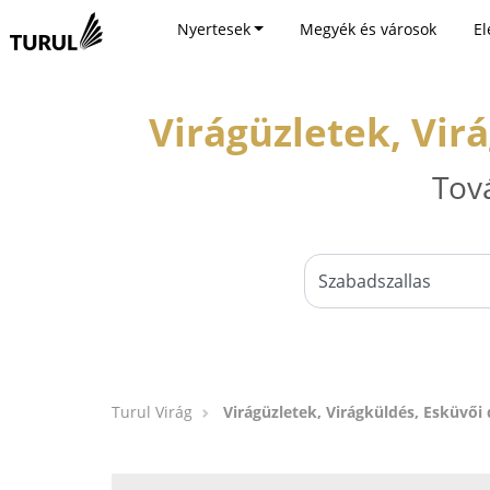
Nyertesek
Megyék és városok
El
Virágüzletek, Vir
Tov
Turul Virág
Virágüzletek, Virágküldés, Esküvői