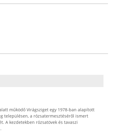
alatt működő Virágsziget egy 1978-ban alapított
eg településen, a rózsatermesztéséről ismert
. A kezdetekben rózsatövek és tavaszi
.