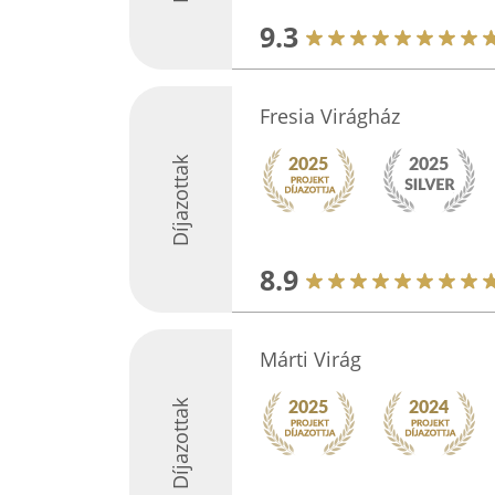
9.3
Fresia Virágház
Díjazottak
8.9
Márti Virág
Díjazottak