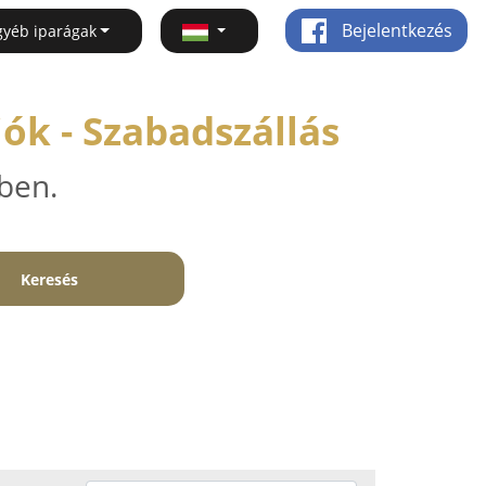
Bejelentkezés
gyéb iparágak
ók - Szabadszállás
ben.
Keresés