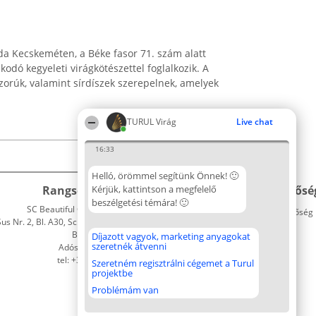
a Kecskeméten, a Béke fasor 71. szám alatt
dó kegyeleti virágkötészettel foglalkozik. A
zorúk, valamint sírdíszek szerepelnek, amelyek
TURUL Virág
Live chat
16:33
Helló, örömmel segítünk Önnek! 🙂
Rangsorszervező
Kérjük, kattintson a megfelelő
Népszavazás
Elérhetősé
beszélgetési témára! 🙂
SC Beautiful Company S.R.L.
Nyertesek
Elérhetőség
 Nr. 2, Bl. A30, Sc. A, Et. 4, Ap. 13
Az összes
Bukarest 53-238
díjazottak
Díjazott vagyok, marketing anyagokat
szeretnék átvenni
Adószám 36737675
listája
tel: +363 033 425 71
Szabályok
Szeretném regisztrálni cégemet a Turul
projektbe
Státusz
Polityka
Problémám van
Prywatności