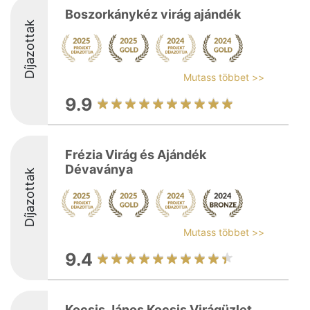
Boszorkánykéz virág ajándék
Díjazottak
Mutass többet >>
9.9
Frézia Virág és Ajándék
Dévaványa
Díjazottak
Mutass többet >>
9.4
Kocsis János Kocsis Virágüzlet