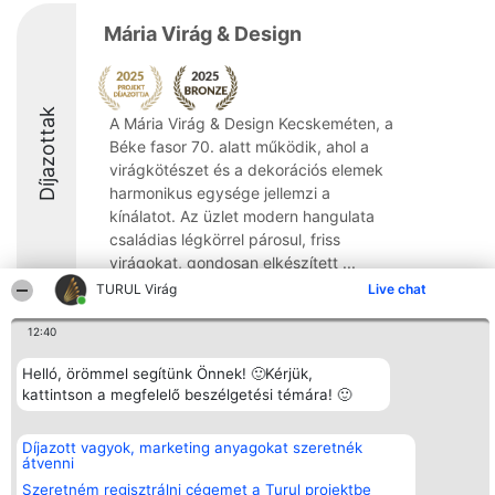
Mária Virág & Design
Díjazottak
A Mária Virág & Design Kecskeméten, a
Béke fasor 70. alatt működik, ahol a
virágkötészet és a dekorációs elemek
harmonikus egysége jellemzi a
kínálatot. Az üzlet modern hangulata
családias légkörrel párosul, friss
virágokat, gondosan elkészített ...
TURUL Virág
Live chat
8.8
12:40
Helló, örömmel segítünk Önnek! 🙂Kérjük,
Rangsorszervező
Népszavazás
Elérhetőség
kattintson a megfelelő beszélgetési témára! 🙂
SC Beautiful Company S.R.L.
Nyertesek
Elérhetőség
Bulevardul Aleea Timișul De
Az összes
Sus Nr. 2, Bl. A30, Sc. A, Et.
díjazottak
Díjazott vagyok, marketing anyagokat szeretnék
4, Ap. 13
listája
átvenni
Bukarest 53-238
Szabályok
Adószám 36737675
Státusz
Szeretném regisztrálni cégemet a Turul projektbe