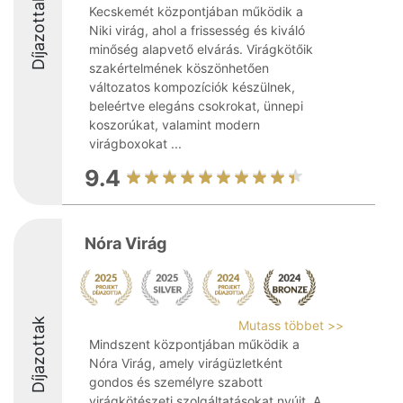
Díjazottak
Kecskemét központjában működik a
Niki virág, ahol a frissesség és kiváló
minőség alapvető elvárás. Virágkötőik
szakértelmének köszönhetően
változatos kompozíciók készülnek,
beleértve elegáns csokrokat, ünnepi
koszorúkat, valamint modern
virágboxokat ...
9.4
Nóra Virág
Díjazottak
Mutass többet >>
Mindszent központjában működik a
Nóra Virág, amely virágüzletként
gondos és személyre szabott
virágkötészeti szolgáltatásokat nyújt. A