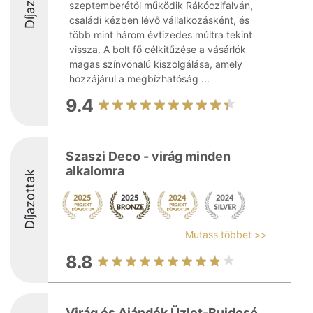
szeptemberétől működik Rákóczifalván,
családi kézben lévő vállalkozásként, és
több mint három évtizedes múltra tekint
vissza. A bolt fő célkitűzése a vásárlók
magas színvonalú kiszolgálása, amely
hozzájárul a megbízhatóság ...
9.4
Szaszi Deco - virág minden
alkalomra
Díjazottak
Mutass többet >>
8.8
Virág és Ajándék Üzlet-Bujdosó