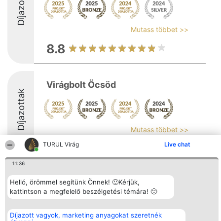
Díjazottak
Mutass többet >>
8.8
Virágbolt Öcsöd
Díjazottak
Mutass többet >>
TURUL Virág
Live chat
8.8
11:36
Helló, örömmel segítünk Önnek! 🙂Kérjük,
Rangsorszervező
Népszavazás
Elérhetőség
SC Beautiful Company S.R.L.
kattintson a megfelelő beszélgetési témára! 🙂
Nyertesek
Elérhetőség
Bulevardul Aleea Timișul De
Az összes
Sus Nr. 2, Bl. A30, Sc. A, Et.
díjazottak
4, Ap. 13
listája
Díjazott vagyok, marketing anyagokat szeretnék
Bukarest 53-238
Szabályok